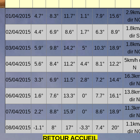
2.9km
01/04/2015
4.7°
8.3°
11.7°
1.1°
7.9°
15.6°
dir N
1.8km
02/04/2015
4.4°
6.9°
8.6°
1.7°
6.3°
8.9°
dir S
1.8km
03/04/2015
5.9°
9.8°
14.2°
5°
10.3°
18.9°
dir N
5km/h 
04/04/2015
5.6°
8.4°
11.2°
4.4°
8.1°
12.2°
N
16.3km
05/04/2015
3.3°
6.9°
11.5°
2.8°
7.2°
14.4°
dir N
13.8km
06/04/2015
1.6°
7.6°
13.3°
0°
7.7°
16.1°
dir N
11.3km
07/04/2015
2.2°
8.8°
15.9°
0°
8.6°
18.9°
dir N
1.1km
08/04/2015
-1.1°
8°
17°
-3.3°
7.4°
20°
dir N
RETOUR ACCUEIL
3.4km