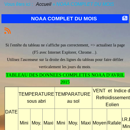
Vous êtes ici :
Accueil
»
NOAA COMPLET DU MOIS
NOAA COMPLET DU MOIS
Si l'entête du tableau ne s'affiche pas correctement, => actualisez la page
(F5 avec Internet Explorer, Chrome...).
Utilisez l'ascenseur sur la droite des lignes du tableau pour faire défiler
verticalement les jours du mois.
TABLEAU DES DONNEES COMPLETES NOAA D'AVRIL
2015
VENT et Indice 
TEMPERATURE
TEMPARATURE
Refroidissement
sous abri
au sol
Eolien
DATE
I.R.
Mini
Moy.
Maxi
Mini
Moy.
Maxi
Moyen
Rafale
Min