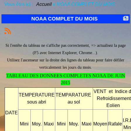
Vous êtes ici :
Accueil
»
NOAA COMPLET DU MOIS
NOAA COMPLET DU MOIS
Si l'entête du tableau ne s'affiche pas correctement, => actualisez la page
(F5 avec Internet Explorer, Chrome...).
Utilisez l'ascenseur sur la droite des lignes du tableau pour faire défiler
verticalement les jours du mois.
TABLEAU DES DONNEES COMPLETES NOAA DE JUIN
2015
VENT et Indice 
TEMPERATURE
TEMPARATURE
Refroidissement
sous abri
au sol
Eolien
DATE
I.R.
Mini
Moy.
Maxi
Mini
Moy.
Maxi
Moyen
Rafale
Min