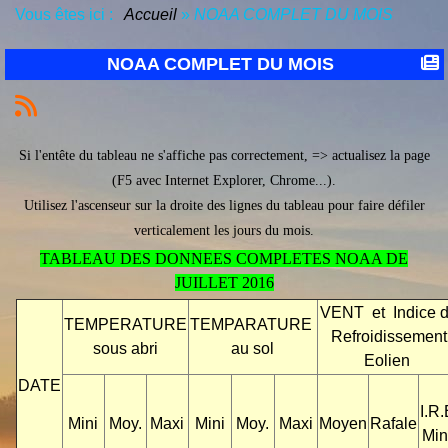
Vous êtes ici :
Accueil
»
NOAA COMPLET DU MOIS
NOAA COMPLET DU MOIS
Si l'entête du tableau ne s'affiche pas correctement, => actualisez la page
(F5 avec Internet Explorer, Chrome...).
Utilisez l'ascenseur sur la droite des lignes du tableau pour faire défiler
verticalement les jours du mois.
TABLEAU DES DONNEES COMPLETES NOAA DE
JUILLET 2016
VENT et Indice 
TEMPERATURE
TEMPARATURE
Refroidissement
sous abri
au sol
Eolien
DATE
I.R.
Mini
Moy.
Maxi
Mini
Moy.
Maxi
Moyen
Rafale
Min