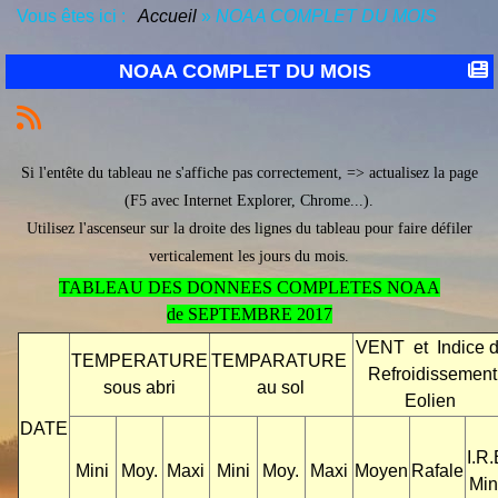
Vous êtes ici :
Accueil
»
NOAA COMPLET DU MOIS
NOAA COMPLET DU MOIS
Si l'entête du tableau ne s'affiche pas correctement, => actualisez la page
(F5 avec Internet Explorer, Chrome...).
Utilisez l'ascenseur sur la droite des lignes du tableau pour faire défiler
verticalement les jours du mois.
TABLEAU DES DONNEES COMPLETES NOAA
de SEPTEMBRE 2017
VENT et Indice 
TEMPERATURE
TEMPARATURE
Refroidissement
sous abri
au sol
Eolien
DATE
I.R.
Mini
Moy.
Maxi
Mini
Moy.
Maxi
Moyen
Rafale
Min