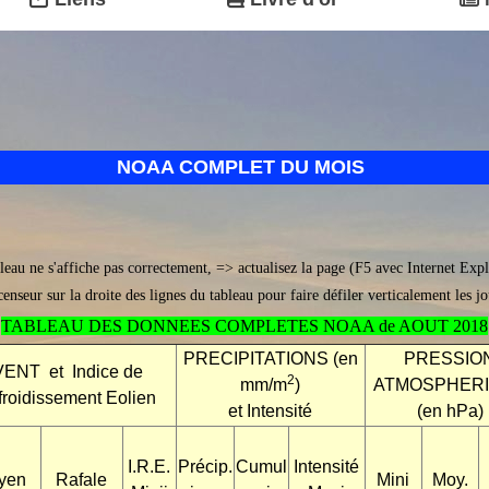
NOAA COMPLET DU MOIS
bleau ne s'affiche pas correctement, => actualisez la page (F5 avec Internet Exp
scenseur sur la droite des lignes du tableau pour faire défiler verticalement les j
TABLEAU DES DONNEES COMPLETES NOAA de AOUT 2018
PRECIPITATIONS (en
PRESSIO
VENT et Indice de
2
mm/m
)
ATMOSPHER
roidissement Eolien
et Intensité
(en hPa)
I.R.E.
Précip.
Cumul
Intensité
yen
Rafale
Mini
Moy.