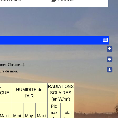
lorer, Chrome...).
ours du mois.
N
RADIATIONS
HUMIDITE de
IQUE
SOLAIRES
l'AIR
2
(en W/m
)
Pic
maxi
Total
Maxi
Mini
Moy.
Maxi