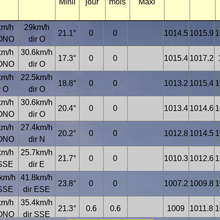
Minii
jour
mois
Maxi
km/h
29km/h
21.1°
0
0
1014.5
1015.9
1
 ONO
dir O
km/h
30.6km/h
17.3°
0
0
1015.4
1017.2
 ONO
dir O
km/h
22.5km/h
18.8°
0
0
1013.2
1015.4
1
r O
dir O
km/h
30.6km/h
20.4°
0
0
1013.4
1014.6
1
 ONO
dir O
km/h
27.4km/h
20.2°
0
0
1012.8
1014.5
1
 ONO
dir N
km/h
25.7km/h
21.7°
0
0
1010.3
1012.6
1
 SSE
dir E
km/h
41.8km/h
23.8°
0
0
1007.2
1009.8
1
 SSE
dir ESE
km/h
35.4km/h
21.3°
0.6
0.6
1009
1011.8
1
 ONO
dir SSE