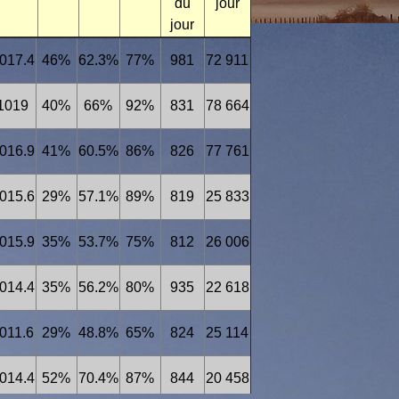
du
jour
jour
017.4
46%
62.3%
77%
981
72 911
1019
40%
66%
92%
831
78 664
016.9
41%
60.5%
86%
826
77 761
015.6
29%
57.1%
89%
819
25 833
015.9
35%
53.7%
75%
812
26 006
014.4
35%
56.2%
80%
935
22 618
011.6
29%
48.8%
65%
824
25 114
014.4
52%
70.4%
87%
844
20 458