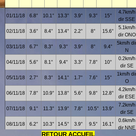
4.7km/h
01/11/18
6.8°
10.1°
13.3°
3.9°
9.3°
15°
dir SSE
5.1km/h
02/11/18
3.6°
8.4°
13.4°
2.2°
8°
15.6°
dir ONO
5km/h di
03/11/18
6.7°
8.3°
9.3°
3.9°
8°
9.4°
N
0.2km/h
04/11/18
5.6°
8.1°
9.4°
3.3°
7.8°
10°
dir SE
1km/h di
05/11/18
2.7°
8.3°
14.1°
1.7°
7.6°
15°
O
4.2km/h
06/11/18
7.8°
10.9°
13.8°
5.6°
9.8°
12.8°
dir ESE
7.2km/h
07/11/18
9.1°
11.3°
13.9°
7.8°
10.5°
13.9°
dir SE
0.6km/h
08/11/18
6.2°
10.3°
14.5°
3.9°
9.5°
16.1°
dir NNE
RETOUR ACCUEIL
1.3km/h