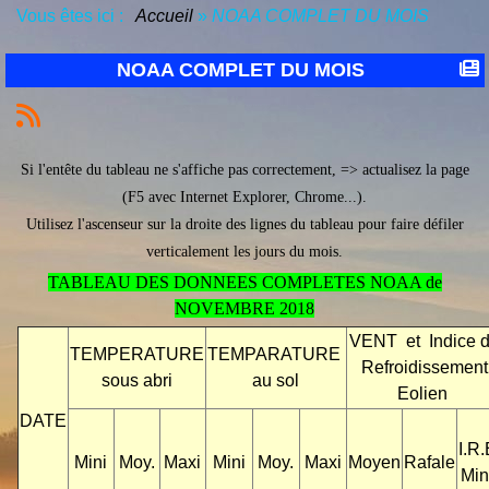
Vous êtes ici :
Accueil
»
NOAA COMPLET DU MOIS
NOAA COMPLET DU MOIS
Si l'entête du tableau ne s'affiche pas correctement, => actualisez la page
(F5 avec Internet Explorer, Chrome...).
Utilisez l'ascenseur sur la droite des lignes du tableau pour faire défiler
verticalement les jours du mois.
TABLEAU DES DONNEES COMPLETES NOAA de
NOVEMBRE 2018
VENT et Indice 
TEMPERATURE
TEMPARATURE
Refroidissement
sous abri
au sol
Eolien
DATE
I.R.
Mini
Moy.
Maxi
Mini
Moy.
Maxi
Moyen
Rafale
Min