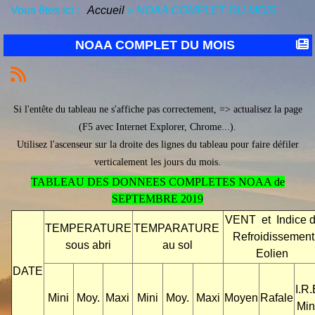
Vous êtes ici :
Accueil
»
NOAA COMPLET DU MOIS
NOAA COMPLET DU MOIS
Si l'entête du tableau ne s'affiche pas correctement, => actualisez la page
(F5 avec Internet Explorer, Chrome...).
Utilisez l'ascenseur sur la droite des lignes du tableau pour faire défiler
verticalement les jours du mois.
TABLEAU DES DONNEES COMPLETES NOAA de
SEPTEMBRE 2019
VENT et Indice 
TEMPERATURE
TEMPARATURE
Refroidissement
sous abri
au sol
Eolien
DATE
I.R.
Mini
Moy.
Maxi
Mini
Moy.
Maxi
Moyen
Rafale
Min