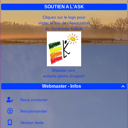
SOUTIEN A L'ASK
Cliquez sur le logo pour
visiter le site de l'Association
du Syndrome Kabuki
Maladie rare,
enfants pleins d'espoir!
Webmaster - Infos

Nous contacter
Recommander
Version texte