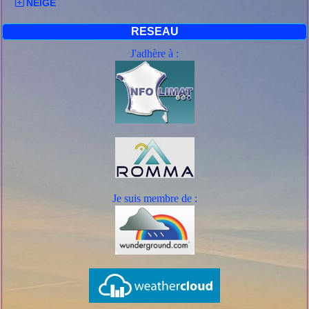
NEIGE
RESEAU
J'adhère à :
Je suis mem
bre de :