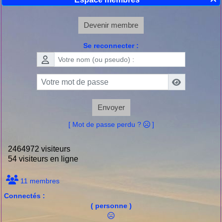

Devenir membre
Se reconnecter :
Envoyer
[ Mot de passe perdu ?
]
2464972 visiteurs
54 visiteurs en ligne
11 membres
Connectés :
( personne )