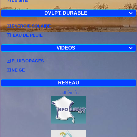
LE SITE
DVLPT. DURABLE

ENERGIE SOLAIRE
EAU DE PLUIE
VIDEOS

PLUIE/ORAGES
NEIGE
RESEAU
J'adhère à :