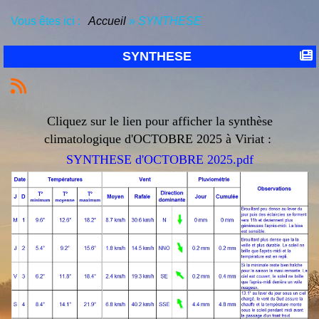
Vous êtes ici :
Accueil
»
SYNTHESE
SYNTHESE
Cliquez sur le lien pour afficher la synthèse
climatologique d'OCTOBRE 2025 à Viriat :
SYNTHESE d'OCTOBRE 2025.pdf