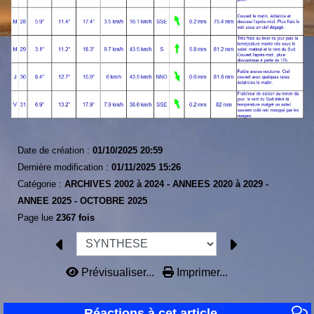
Date de création :
01/10/2025 20:59
Dernière modification :
01/11/2025 15:26
Catégorie :
ARCHIVES 2002 à 2024 -
ANNEES 2020 à 2029 -
ANNEE 2025 -
OCTOBRE 2025
Page lue
2367 fois
Prévisualiser...
Imprimer...
Réactions à cet article