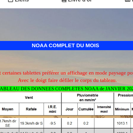
NOAA COMPLET DU MOIS
certaines tablettes préférer un affichage en mode paysage po
Avec le doigt faire défiler le corps du tableau.
ABLEAU DES DONNEES COMPLETES NOAA de JANVIER 20