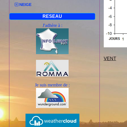
NEIGE
RESEAU
J'adhère à :
VENT
Je suis mem
bre de :