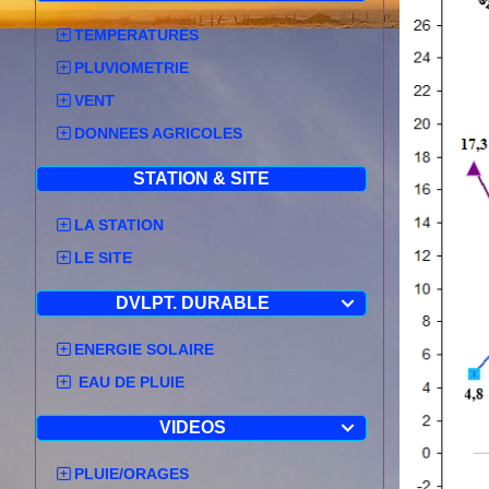
TEMPERATURES
PLUVIOMETRIE
VENT
DONNEES AGRICOLES
STATION & SITE
LA STATION
LE SITE
DVLPT. DURABLE

ENERGIE SOLAIRE
EAU DE PLUIE
VIDEOS

PLUIE/ORAGES