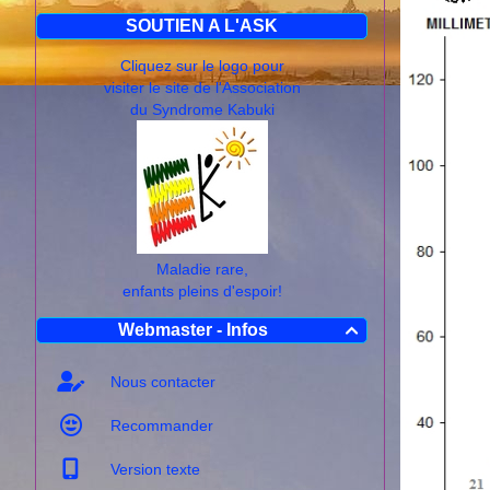
SOUTIEN A L'ASK
Cliquez sur le logo pour
visiter le site de l'Association
du Syndrome Kabuki
Maladie rare,
enfants pleins d'espoir!
Webmaster - Infos

Nous contacter
Recommander
Version texte