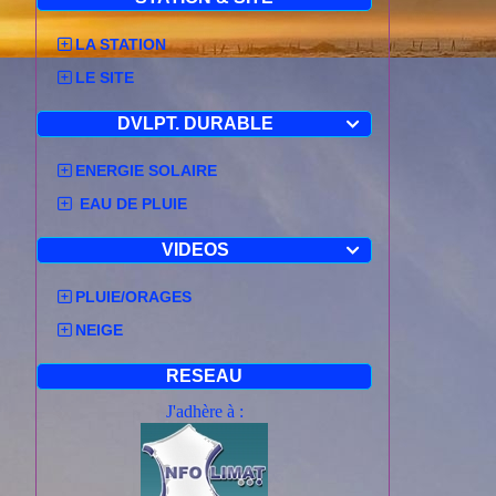
LA STATION
LE SITE
DVLPT. DURABLE

ENERGIE SOLAIRE
EAU DE PLUIE
VIDEOS

PLUIE/ORAGES
NEIGE
RESEAU
J'adhère à :