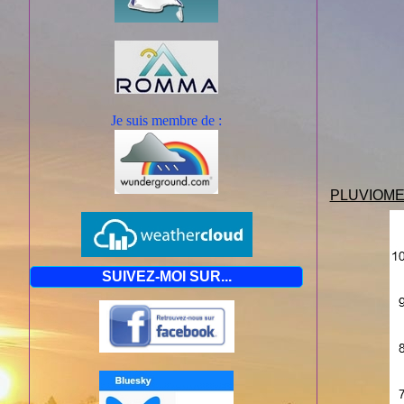
Je suis mem
bre de :
PLUVIOME
SUIVEZ-MOI SUR...