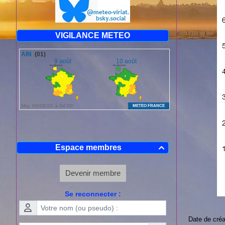
VIGILANCE METEO
Espace membres

Devenir membre
Se reconnecter :
Date de créa