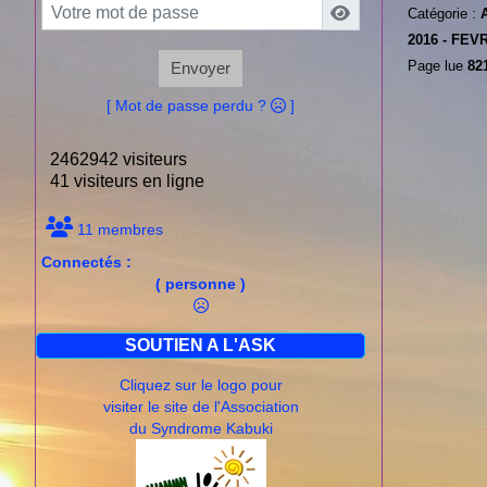
Catégorie :
2016 -
FEVR
Page lue
821
Envoyer
[ Mot de passe perdu ?
]
2462942 visiteurs
41 visiteurs en ligne
11 membres
Connectés :
( personne )
SOUTIEN A L'ASK
Cliquez sur le logo pour
visiter le site de l'Association
du Syndrome Kabuki