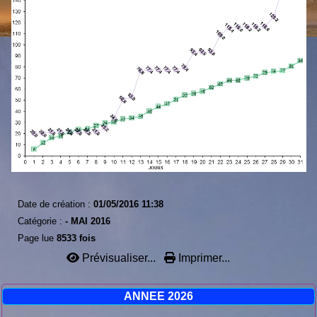
Date de création :
01/05/2016 11:38
Catégorie :
-
MAI 2016
Page lue
8533 fois
Prévisualiser...
Imprimer...
ANNEE 2026