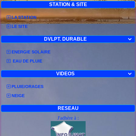
STATION & SITE
LA STATION
LE SITE
DVLPT. DURABLE

ENERGIE SOLAIRE
EAU DE PLUIE
VIDEOS

PLUIE/ORAGES
NEIGE
RESEAU
J'adhère à :