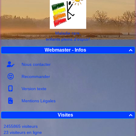
Maladie rare,
enfants pleins d'espoir!
Webmaster - Infos

Nous contacter
Recommander
Version texte
Mentions Légales
Visites

2455865 visiteurs
23 visiteurs en ligne