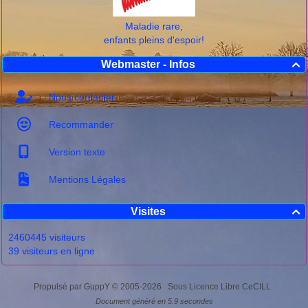
Maladie rare,
enfants pleins d'espoir!
Webmaster - Infos

Nous contacter
Recommander
Version texte
Mentions Légales
Visites

2460445 visiteurs
39 visiteurs en ligne
Propulsé par GuppY
© 2005-2026
Sous Licence Libre CeCILL
Document généré en 5.9 secondes