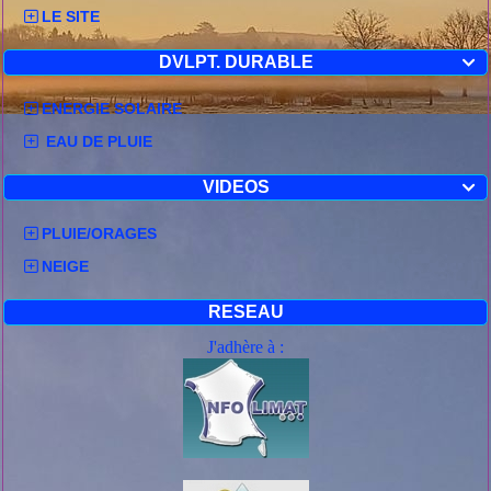
LE SITE
DVLPT. DURABLE

ENERGIE SOLAIRE
EAU DE PLUIE
VIDEOS

PLUIE/ORAGES
NEIGE
RESEAU
J'adhère à :