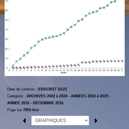
Date de création :
03/01/2017 10:23
Catégorie :
ARCHIVES 2002 à 2024 -
ANNEES 2010 à 2019 -
ANNEE 2016 -
DECEMBRE 2016
Page lue
7854 fois