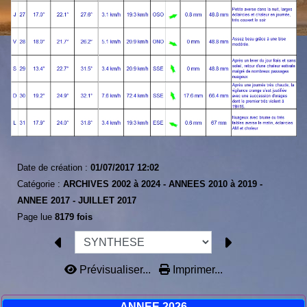
Date de création :
01/07/2017 12:02
Catégorie :
ARCHIVES 2002 à 2024 -
ANNEES 2010 à 2019 -
ANNEE 2017 -
JUILLET 2017
Page lue
8179 fois
Prévisualiser...
Imprimer...
ANNEE 2026