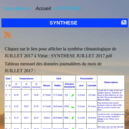
Vous êtes ici :
Accueil
»
SYNTHESE
SYNTHESE
Cliquez sur le lien pour afficher la synthèse climatologique de
JUILLET 2017 à Viriat :
SYNTHESE JUILLET 2017.pdf
Tableau mensuel des données journalières du mois de
JUILLET 2017 :