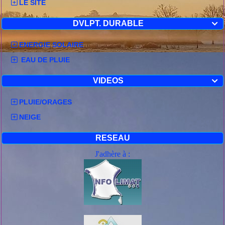
LE SITE
DVLPT. DURABLE

ENERGIE SOLAIRE
EAU DE PLUIE
VIDEOS

PLUIE/ORAGES
NEIGE
RESEAU
J'adhère à :