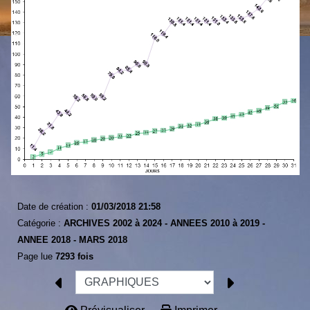
Date de création :
01/03/2018 21:58
Catégorie :
ARCHIVES 2002 à 2024 -
ANNEES 2010 à 2019 -
ANNEE 2018 -
MARS 2018
Page lue
7293 fois