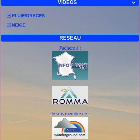
VIDEOS

PLUIE/ORAGES
NEIGE
RESEAU
J'adhère à :
Je suis mem
bre de :