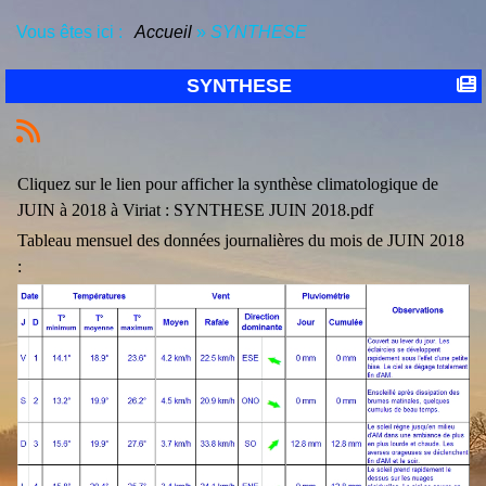
Vous êtes ici :
Accueil
»
SYNTHESE
SYNTHESE
Cliquez sur le lien pour afficher la synthèse climatologique de
JUIN à 2018 à Viriat :
SYNTHESE JUIN 2018.pdf
Tableau mensuel des données journalières du mois de JUIN 2018
: