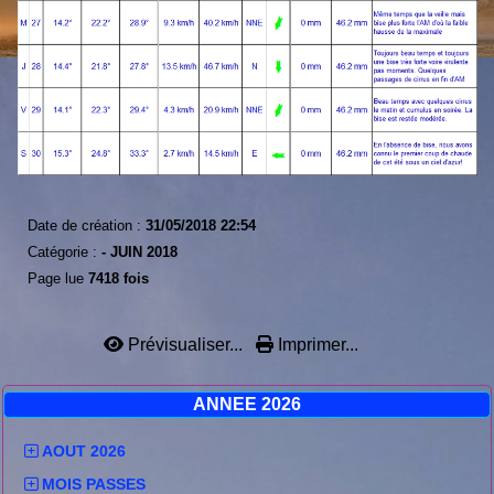
Date de création :
31/05/2018 22:54
Catégorie :
-
JUIN 2018
Page lue
7418 fois
Prévisualiser...
Imprimer...
ANNEE 2026
AOUT 2026
MOIS PASSES