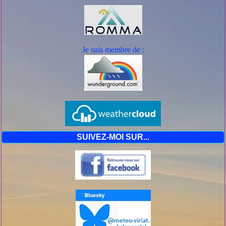
Je suis mem
bre de :
SUIVEZ-MOI SUR...