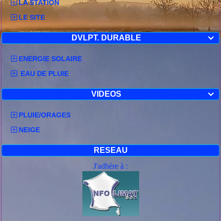
LA STATION
LE SITE
DVLPT. DURABLE

ENERGIE SOLAIRE
EAU DE PLUIE
VIDEOS

PLUIE/ORAGES
NEIGE
RESEAU
J'adhère à :