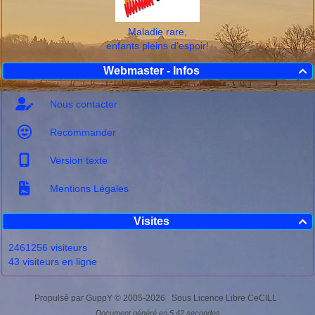
Maladie rare,
enfants pleins d'espoir!
Webmaster - Infos

Nous contacter
Recommander
Version texte
Mentions Légales
Visites

2461256 visiteurs
43 visiteurs en ligne
Propulsé par GuppY
© 2005-2026
Sous Licence Libre CeCILL
Document généré en 5.42 secondes