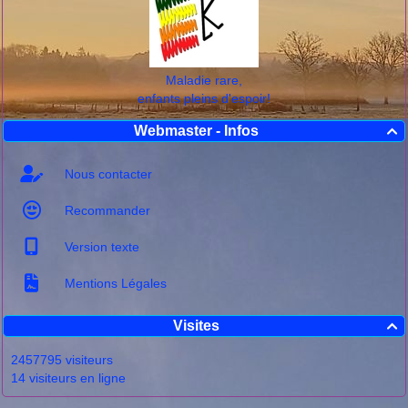
Maladie rare,
enfants pleins d'espoir!
Webmaster - Infos

Nous contacter
Recommander
Version texte
Mentions Légales
Visites

2457795 visiteurs
14 visiteurs en ligne