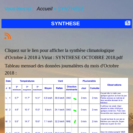
Vous êtes ici :
Accueil
»
SYNTHESE
SYNTHESE
Cliquez sur le lien pour afficher la synthèse climatologique
d'Octobre à 2018 à Viriat :
SYNTHESE OCTOBRE 2018.pdf
Tableau mensuel des données journalières du mois d'Octobre
2018 :