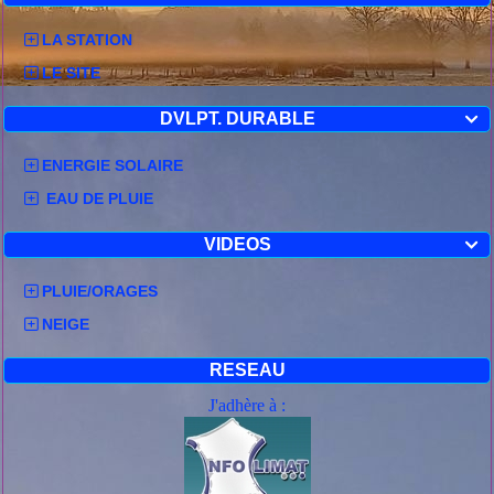
LA STATION
LE SITE
DVLPT. DURABLE

ENERGIE SOLAIRE
EAU DE PLUIE
VIDEOS

PLUIE/ORAGES
NEIGE
RESEAU
J'adhère à :