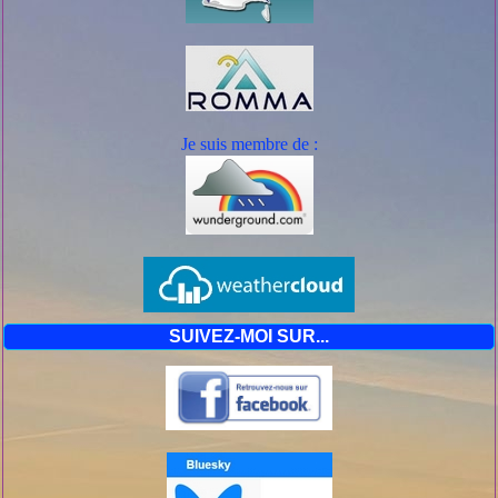
Je suis mem
bre de :
SUIVEZ-MOI SUR...