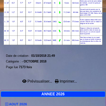
Date de création :
01/10/2018 21:49
Catégorie :
-
OCTOBRE 2018
Page lue
7173 fois
Prévisualiser...
Imprimer...
ANNEE 2026
AOUT 2026