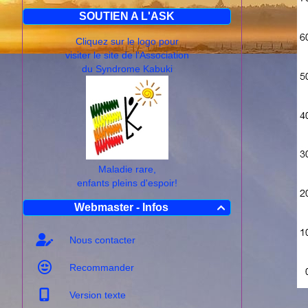
SOUTIEN A L'ASK
Cliquez sur le logo pour
visiter le site de l'Association
du Syndrome Kabuki
Maladie rare,
enfants pleins d'espoir!
Webmaster - Infos

Nous contacter
Recommander
Version texte