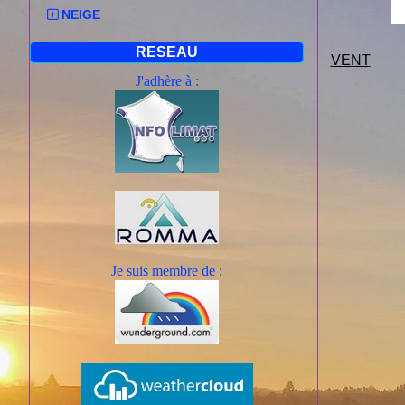
NEIGE
RESEAU
VENT
J'adhère à :
Je suis mem
bre de :