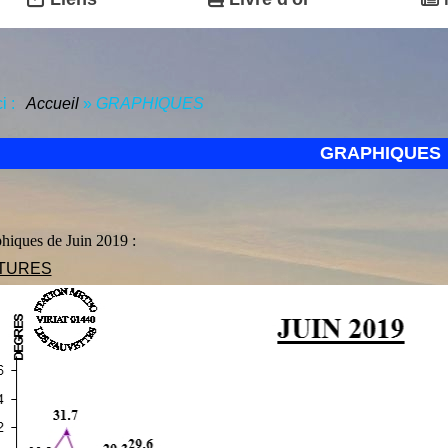
ci :
Accueil
»
GRAPHIQUES
GRAPHIQUES
phiques de Juin 2019 :
TURES