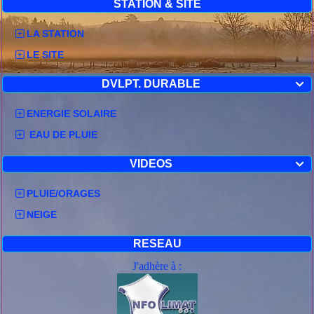
STATION & SITE
LA STATION
LE SITE
DVLPT. DURABLE

ENERGIE SOLAIRE
EAU DE PLUIE
VIDEOS

PLUIE/ORAGES
NEIGE
RESEAU
J'adhère à :