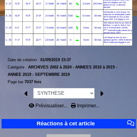
Date de création :
01/09/2019 15:37
Catégorie :
ARCHIVES 2002 à 2024 -
ANNEES 2010 à 2019 -
ANNEE 2019 -
SEPTEMBRE 2019
Page lue
7037 fois
Prévisualiser...
Imprimer...
Réactions à cet article