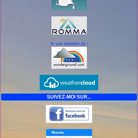
Je suis mem
bre de :
SUIVEZ-MOI SUR...