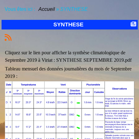
Vous êtes ici :
Accueil
»
SYNTHESE
SYNTHESE
Cliquez sur le lien pour afficher la synthèse climatologique de
Septembre 2019 à Viriat :
SYNTHESE SEPTEMBRE 2019.pdf
Tableau mensuel des données journalières du mois de Septembre
2019 :