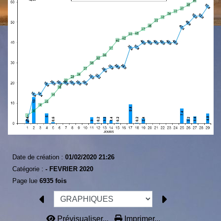
Date de création :
01/02/2020 21:26
Catégorie :
-
FEVRIER 2020
Page lue
6935 fois
Prévisualiser...
Imprimer...