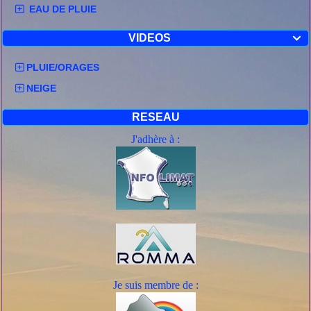
EAU DE PLUIE
VIDEOS

PLUIE/ORAGES
NEIGE
RESEAU
J'adhère à :
Je suis mem
bre de :