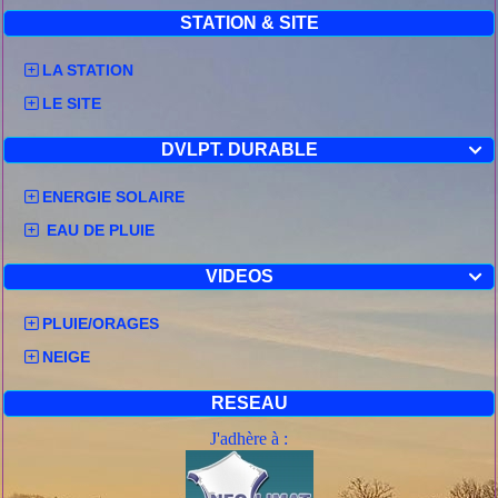
dir ONO
STATION & SITE
15.1km/
27/02/21
4.8°
8.1°
11.5°
2.8°
8.6°
13.9°
dir ONO
LA STATION
1.4km/h
LE SITE
28/02/21
-1.1°
5.2°
13.1°
-1.7°
5.2°
16.1°
dir ENE
DVLPT. DURABLE

ENERGIE SOLAIRE
EAU DE PLUIE
VIDEOS

PLUIE/ORAGES
NEIGE
RESEAU
J'adhère à :