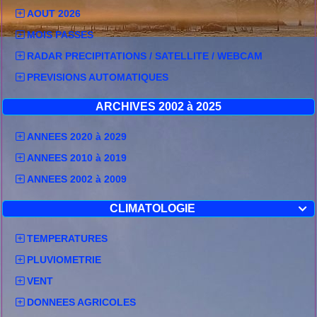
AOUT 2026
13.7km/
18/02/21
2.2°
9.6°
13.9°
1.1°
9.6°
14.4°
MOIS PASSES
dir SSE
12.1km/
RADAR PRECIPITATIONS / SATELLITE / WEBCAM
19/02/21
8.6°
12.1°
16.3°
7.8°
12.2°
17.8°
dir SSE
PREVISIONS AUTOMATIQUES
14.3km/
20/02/21
9.1°
12.5°
17.4°
8.9°
12.5°
19.4°
ARCHIVES 2002 à 2025
dir SSE
10.9km/
21/02/21
9.5°
12.9°
19.1°
8.9°
12.7°
20.6°
ANNEES 2020 à 2029
dir SE
ANNEES 2010 à 2019
4km/h di
22/02/21
7.4°
12.8°
18.6°
6.1°
11.9°
20.6°
ANNEES 2002 à 2009
ESE
5.5km/h
23/02/21
8.8°
14.3°
19.9°
7.2°
14°
22.2°
CLIMATOLOGIE

dir SE
7.7km/h
TEMPERATURES
24/02/21
7.8°
14.6°
21.1°
5.6°
13.9°
22.8°
dir SE
PLUVIOMETRIE
7.6km/h
25/02/21
9.3°
14.8°
21.1°
5°
13.7°
22.8°
VENT
dir SE
DONNEES AGRICOLES
6.3km/h
26/02/21
2.9°
9.3°
16.8°
1.1°
9.1°
19.4°