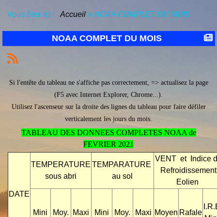
Vous êtes ici :
Accueil
»
NOAA COMPLET DU MOIS
NOAA COMPLET DU MOIS
Si l'entête du tableau ne s'affiche pas correctement, => actualisez la page
(F5 avec Internet Explorer, Chrome...).
Utilisez l'ascenseur sur la droite des lignes du tableau pour faire défiler
verticalement les jours du mois.
TABLEAU DES DONNEES COMPLETES NOAA de
FEVRIER 2021
VENT et Indice 
TEMPERATURE
TEMPARATURE
Refroidissement
sous abri
au sol
Eolien
DATE
I.R.
Mini
Moy.
Maxi
Mini
Moy.
Maxi
Moyen
Rafale