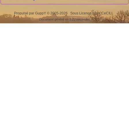
Propulsé par GuppY
© 2005-2026
Sous Licence Libre CeCILL
Document généré en 5.22 secondes