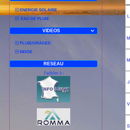
ENERGIE SOLAIRE
EAU DE PLUIE
VIDEOS

PLUIE/ORAGES
NEIGE
RESEAU
J'adhère à :