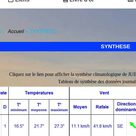
ci :
Accueil
»
SYNTHESE
SYNTHESE
Cliquez sur le lien pour afficher la synthèse climatologique de JU
Tableau de synthèse des données journal