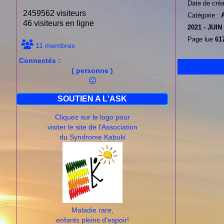
Date de créa
2459562 visiteurs
Catégorie :
46 visiteurs en ligne
2021 -
JUIN
Page lue
617
11 membres
Connectés :
( personne )
SOUTIEN A L'ASK
Cliquez sur le logo pour
visiter le site de l'Association
du Syndrome Kabuki
Maladie rare,
enfants pleins d'espoir!