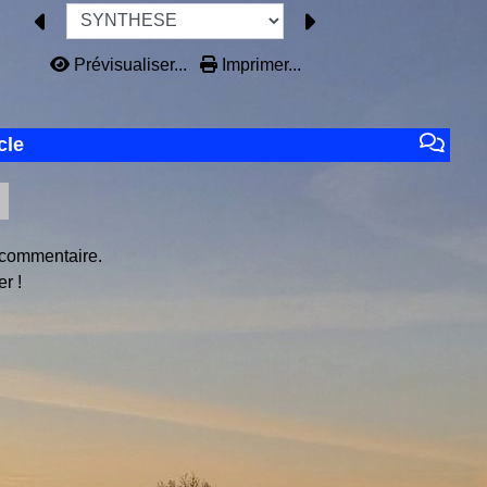
Prévisualiser...
Imprimer...
cle
 commentaire.
r !