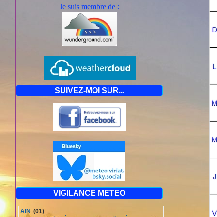
Je suis mem
bre de :
SUIVEZ-MOI SUR...
VIGILANCE METEO