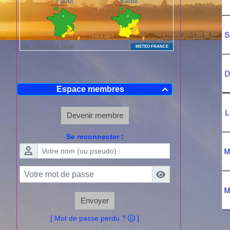
Espace membres

Devenir membre
Se reconnecter :
Envoyer
[ Mot de passe perdu ?
]