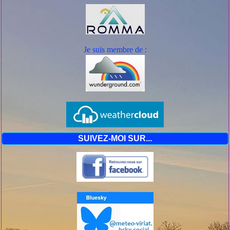
Je suis mem
bre de :
SUIVEZ-MOI SUR...