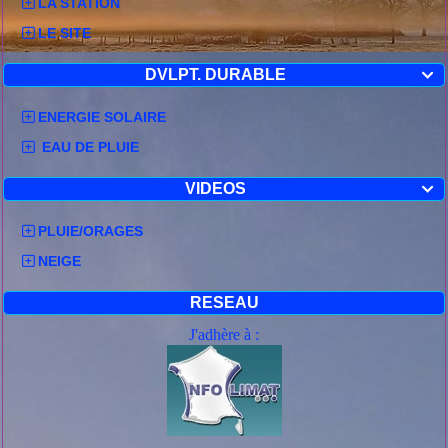
LA STATION
LE SITE
DVLPT. DURABLE

ENERGIE SOLAIRE
EAU DE PLUIE
VIDEOS

PLUIE/ORAGES
NEIGE
RESEAU
J'adhère à :