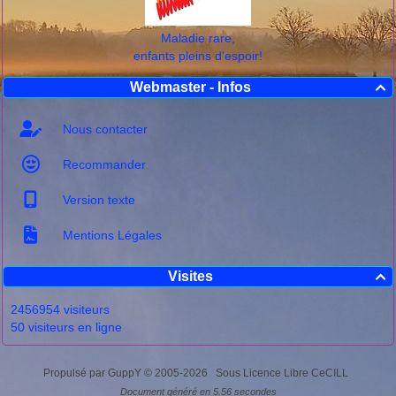
Maladie rare,
enfants pleins d'espoir!
Webmaster - Infos

Nous contacter
Recommander
Version texte
Mentions Légales
Visites

2456954 visiteurs
50 visiteurs en ligne
Propulsé par GuppY
© 2005-2026
Sous Licence Libre CeCILL
Document généré en 5.56 secondes