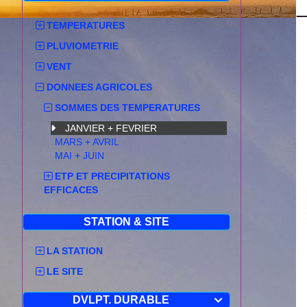
TEMPERATURES
PLUVIOMETRIE
VENT
DONNEES AGRICOLES
SOMMES DES TEMPERATURES
JANVIER + FEVRIER
MARS + AVRIL
MAI + JUIN
ETP ET PRECIPITATIONS
EFFICACES
STATION & SITE
LA STATION
LE SITE
DVLPT. DURABLE
