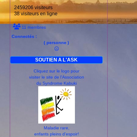
2459206 visiteurs
38 visiteurs en ligne
11 membres
Connectés :
( personne )
SOUTIEN A L'ASK
Cliquez sur le logo pour
visiter le site de l'Association
du Syndrome Kabuki
Maladie rare,
enfants pleins d'espoir!