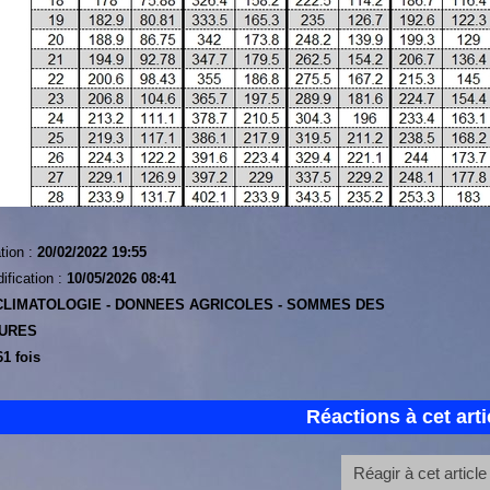
tion :
20/02/2022 19:55
ification :
10/05/2026 08:41
CLIMATOLOGIE -
DONNEES AGRICOLES -
SOMMES DES
URES
1 fois
Réactions à cet arti
Réagir à cet article