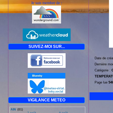
Je suis mem
bre de :
SUIVEZ-MOI SUR...
Date de créa
Dernière mod
Catégorie :
TEMPERAT
Page lue
546
VIGILANCE METEO