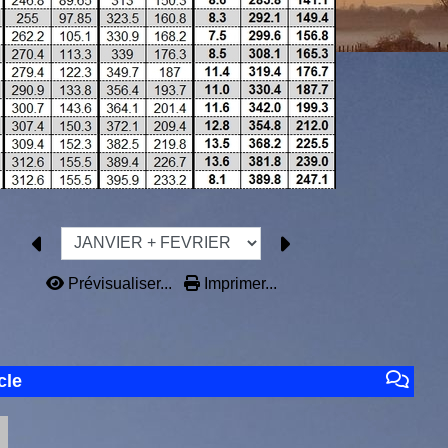
Prévisualiser...
Imprimer...
cle