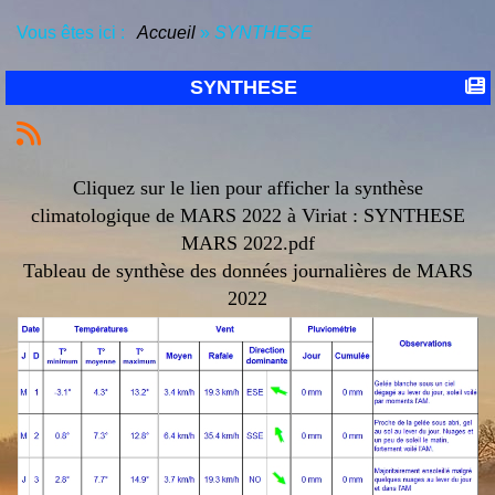
Vous êtes ici :
Accueil
»
SYNTHESE
SYNTHESE
Cliquez sur le lien pour afficher la synthèse
climatologique de MARS 2022 à Viriat :
SYNTHESE
MARS 2022.pdf
Tableau de synthèse des données journalières de MARS
2022