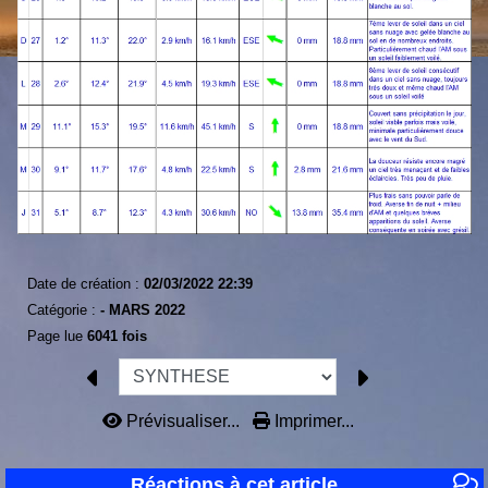
Date de création :
02/03/2022 22:39
Catégorie :
-
MARS 2022
Page lue
6041 fois
Prévisualiser...
Imprimer...
Réactions à cet article