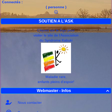
Connectés :
( personne )
SOUTIEN A L'ASK
Cliquez sur le logo pour
visiter le site de l'Association
du Syndrome Kabuki
Maladie rare,
enfants pleins d'espoir!
Webmaster - Infos

Nous contacter