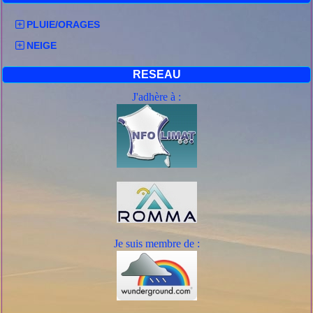
PLUIE/ORAGES
NEIGE
RESEAU
J'adhère à :
Je suis mem
bre de :