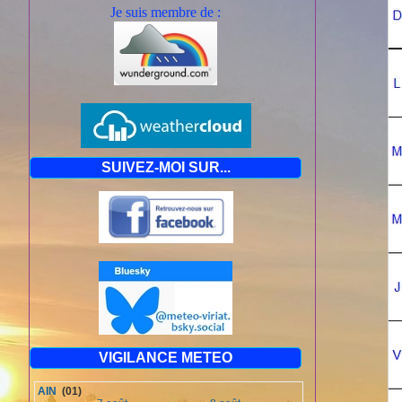
Je suis mem
bre de :
SUIVEZ-MOI SUR...
VIGILANCE METEO