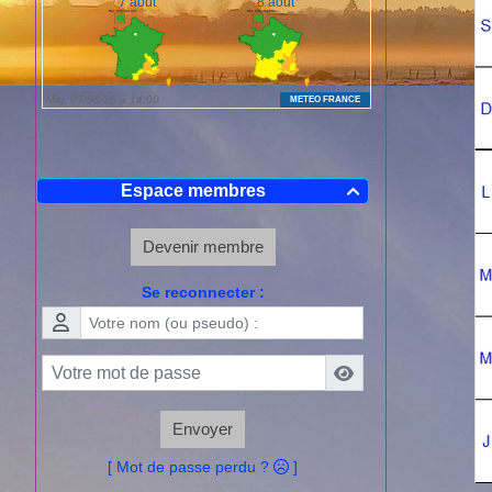
Espace membres

Devenir membre
Se reconnecter :
Envoyer
[ Mot de passe perdu ?
]