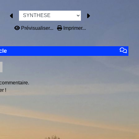
Prévisualiser...
Imprimer...
cle
 commentaire.
r !