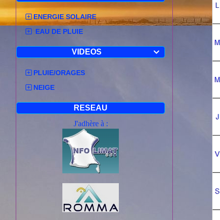
ENERGIE SOLAIRE
EAU DE PLUIE
VIDEOS

PLUIE/ORAGES
NEIGE
RESEAU
J'adhère à :