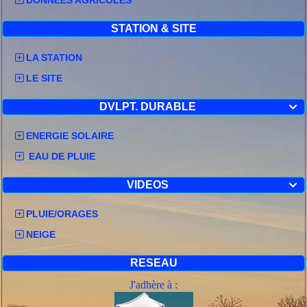
DONNEES AGRICOLES
STATION & SITE
LA STATION
LE SITE
DVLPT. DURABLE

ENERGIE SOLAIRE
EAU DE PLUIE
VIDEOS

PLUIE/ORAGES
NEIGE
RESEAU
J'adhère à :