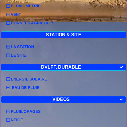
PLUVIOMETRIE
VENT
DONNEES AGRICOLES
STATION & SITE
LA STATION
LE SITE
DVLPT. DURABLE

ENERGIE SOLAIRE
EAU DE PLUIE
VIDEOS

PLUIE/ORAGES
NEIGE