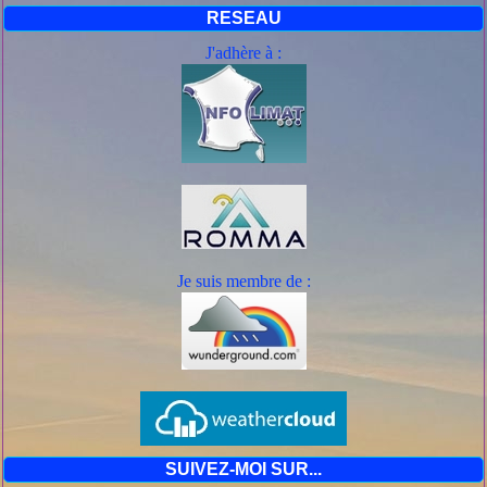
RESEAU
J'adhère à :
Je suis mem
bre de :
SUIVEZ-MOI SUR...