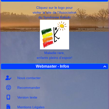
Cliquez sur le logo pour
visiter le site de l'Association
du Syndrome Kabuki
Maladie rare,
enfants pleins d'espoir!
Webmaster - Infos

Nous contacter
Recommander
Version texte
Mentions Légales