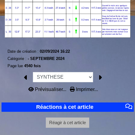
Date de création :
02/09/2024 16:22
Catégorie :
-
SEPTEMBRE 2024
Page lue
4540 fois
Prévisualiser...
Imprimer...
Réactions à cet article
Réagir à cet article