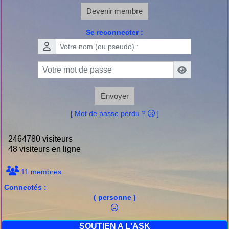
Devenir membre
Se reconnecter :
Envoyer
[ Mot de passe perdu ?
]
2464780 visiteurs
48 visiteurs en ligne
11 membres
Connectés :
( personne )
SOUTIEN A L'ASK