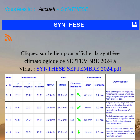
Vous êtes ici :
Accueil
»
SYNTHESE
SYNTHESE
Cliquez sur le lien pour afficher la synthèse
climatologique de SEPTEMBRE 2024 à
Viriat :
SYNTHESE SEPTEMBRE 2024.pdf