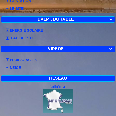
LA STATION
LE SITE
DVLPT. DURABLE

ENERGIE SOLAIRE
EAU DE PLUIE
VIDEOS

PLUIE/ORAGES
NEIGE
RESEAU
J'adhère à :