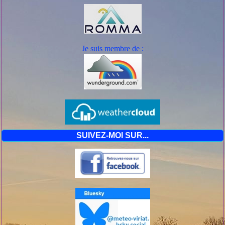
Je suis mem
bre de :
SUIVEZ-MOI SUR...