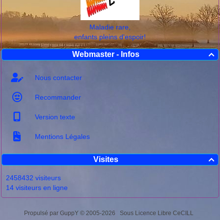
Maladie rare,
enfants pleins d'espoir!
Webmaster - Infos

Nous contacter
Recommander
Version texte
Mentions Légales
Visites

2458432 visiteurs
14 visiteurs en ligne
Propulsé par GuppY
© 2005-2026
Sous Licence Libre CeCILL