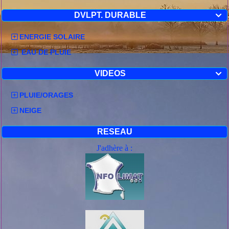
DVLPT. DURABLE

ENERGIE SOLAIRE
EAU DE PLUIE
VIDEOS

PLUIE/ORAGES
NEIGE
RESEAU
J'adhère à :