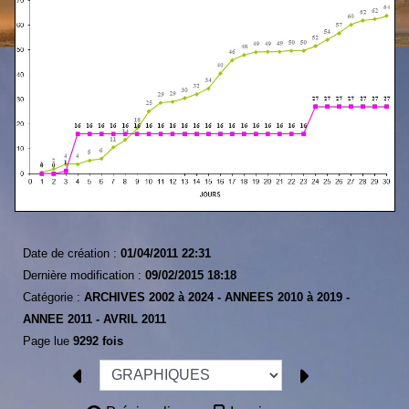
Date de création :
01/04/2011 22:31
Dernière modification :
09/02/2015 18:18
Catégorie :
ARCHIVES 2002 à 2024 -
ANNEES 2010 à 2019 -
ANNEE 2011 -
AVRIL 2011
Page lue
9292 fois