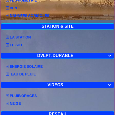
PLUVIOMETRIE
VENT
DONNEES AGRICOLES
STATION & SITE
LA STATION
LE SITE
DVLPT. DURABLE

ENERGIE SOLAIRE
EAU DE PLUIE
VIDEOS

PLUIE/ORAGES
NEIGE
RESEAU