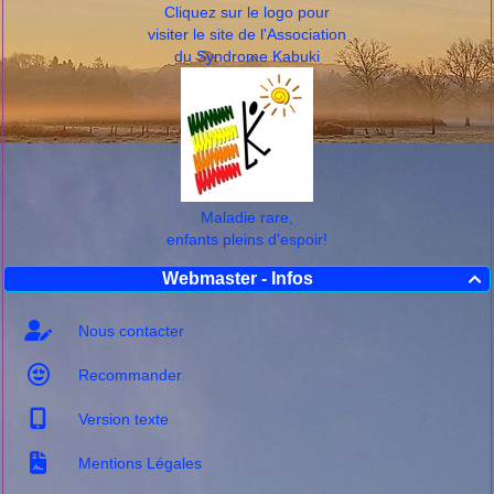
Cliquez sur le logo pour
visiter le site de l'Association
du Syndrome Kabuki
Maladie rare,
enfants pleins d'espoir!
Webmaster - Infos

Nous contacter
Recommander
Version texte
Mentions Légales