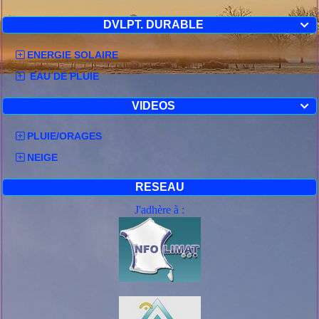
DVLPT. DURABLE

ENERGIE SOLAIRE
EAU DE PLUIE
VIDEOS

PLUIE/ORAGES
NEIGE
RESEAU
J'adhère à :