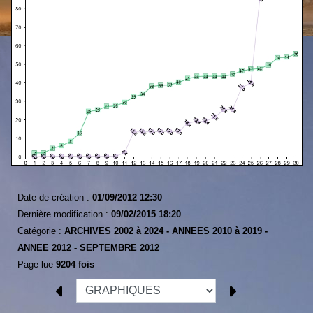
Date de création :
01/09/2012 12:30
Dernière modification :
09/02/2015 18:20
Catégorie :
ARCHIVES 2002 à 2024 -
ANNEES 2010 à 2019 -
ANNEE 2012 -
SEPTEMBRE 2012
Page lue
9204 fois