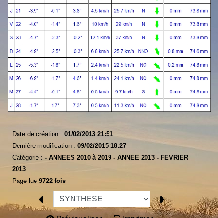
Date de création :
01/02/2013 21:51
Dernière modification :
09/02/2015 18:27
Catégorie :
-
ANNEES 2010 à 2019 -
ANNEE 2013 -
FEVRIER
2013
Page lue
9722 fois