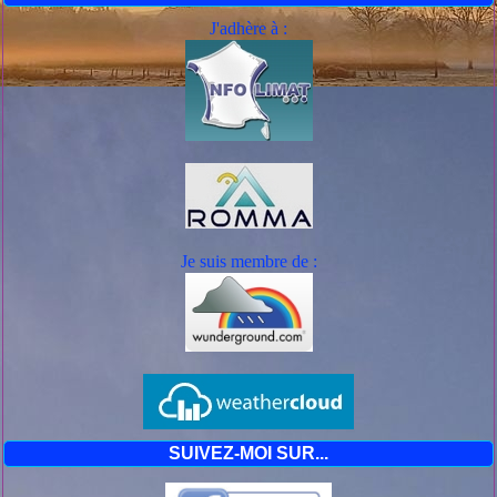
J'adhère à :
Je suis mem
bre de :
SUIVEZ-MOI SUR...