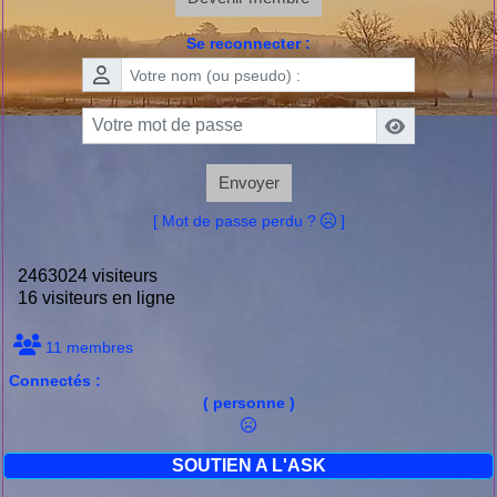
Se reconnecter :
Envoyer
[ Mot de passe perdu ?
]
2463024 visiteurs
16 visiteurs en ligne
11 membres
Connectés :
( personne )
SOUTIEN A L'ASK