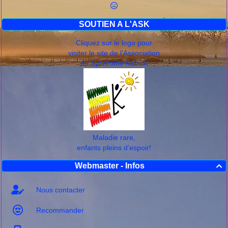
SOUTIEN A L'ASK
Cliquez sur le logo pour
visiter le site de l'Association
du Syndrome Kabuki
Maladie rare,
enfants pleins d'espoir!
Webmaster - Infos

Nous contacter
Recommander