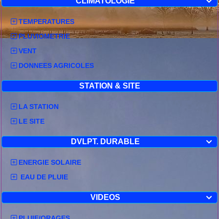
CLIMATOLOGIE

TEMPERATURES
PLUVIOMETRIE
VENT
DONNEES AGRICOLES
STATION & SITE
LA STATION
LE SITE
DVLPT. DURABLE

ENERGIE SOLAIRE
EAU DE PLUIE
VIDEOS

PLUIE/ORAGES