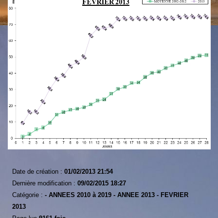
Date de création :
01/02/2013 21:54
Dernière modification :
09/02/2015 18:27
Catégorie :
-
ANNEES 2010 à 2019 -
ANNEE 2013 -
FEVRIER
2013