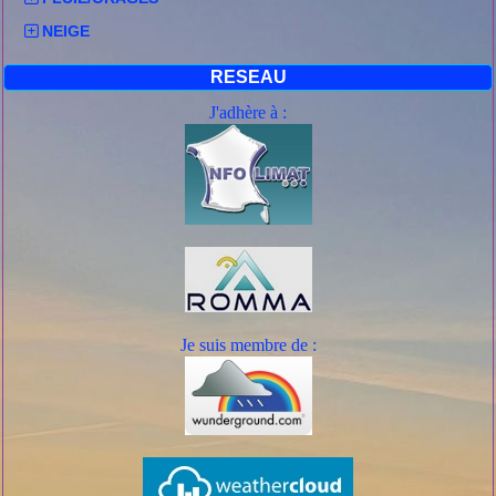
NEIGE
RESEAU
J'adhère à :
Je suis mem
bre de :