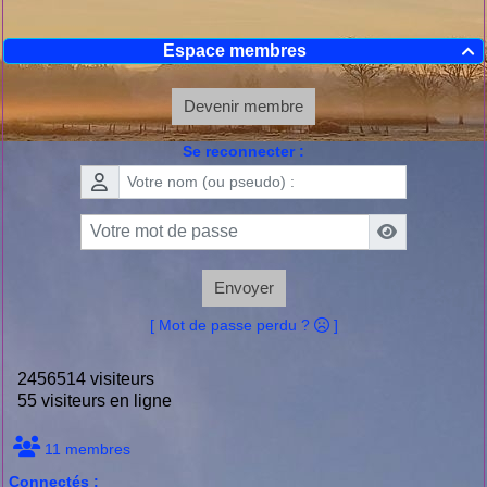
Espace membres

Devenir membre
Se reconnecter :
Envoyer
[ Mot de passe perdu ?
]
2456514 visiteurs
55 visiteurs en ligne
11 membres
Connectés :