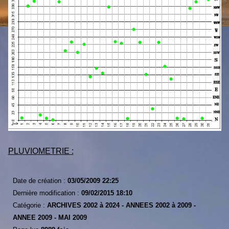
PLUVIOMETRIE :
Date de création :
03/05/2009 22:25
Dernière modification :
09/02/2015 18:10
Catégorie :
ARCHIVES 2002 à 2024 -
ANNEES 2002 à 2009 -
ANNEE 2009 -
MAI 2009