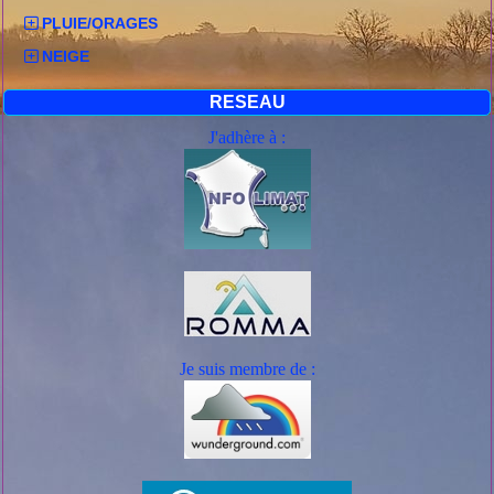
PLUIE/ORAGES
NEIGE
RESEAU
J'adhère à :
Je suis mem
bre de :