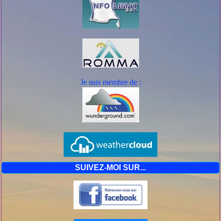
Je suis mem
bre de :
SUIVEZ-MOI SUR...