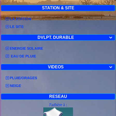
STATION & SITE
LA STATION
LE SITE
DVLPT. DURABLE

ENERGIE SOLAIRE
EAU DE PLUIE
VIDEOS

PLUIE/ORAGES
NEIGE
RESEAU
J'adhère à :