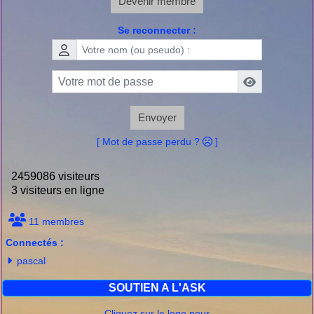
Devenir membre
Se reconnecter :
Envoyer
[ Mot de passe perdu ?
]
2459086 visiteurs
3 visiteurs en ligne
11 membres
Connectés :
pascal
SOUTIEN A L'ASK
Cliquez sur le logo pour