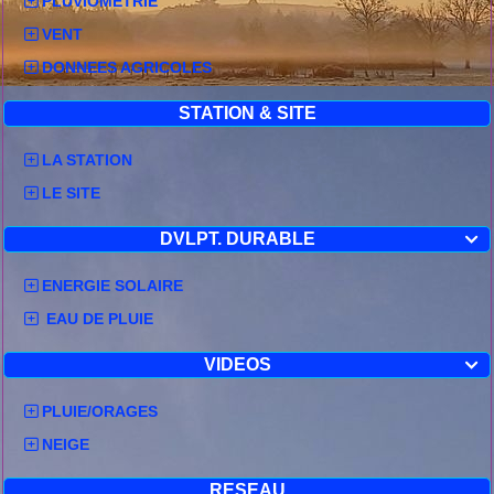
PLUVIOMETRIE
VENT
DONNEES AGRICOLES
STATION & SITE
LA STATION
LE SITE
DVLPT. DURABLE

ENERGIE SOLAIRE
EAU DE PLUIE
VIDEOS

PLUIE/ORAGES
NEIGE
RESEAU