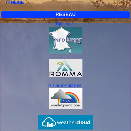
NEIGE
RESEAU
J'adhère à :
Je suis mem
bre de :