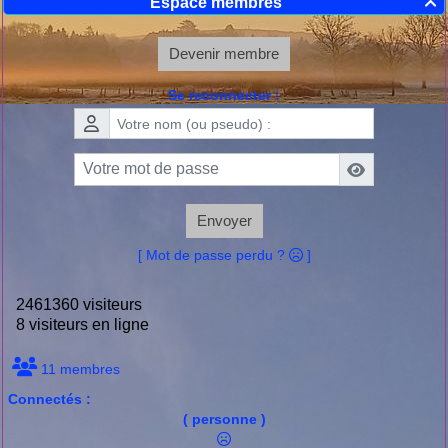
Espace membres

Devenir membre
Se reconnecter :
Envoyer
[ Mot de passe perdu ?
]
2461360 visiteurs
8 visiteurs en ligne
11 membres
Connectés :
( personne )