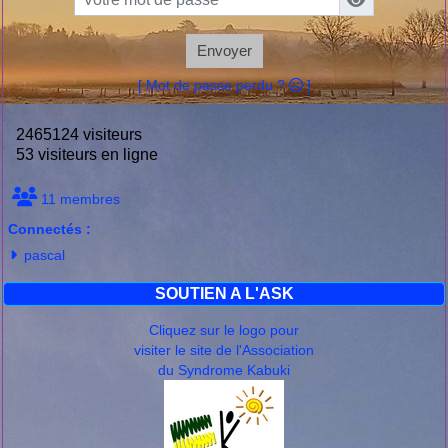
Envoyer
[ Mot de passe perdu ?
]
2465124 visiteurs
53 visiteurs en ligne
11 membres
Connectés :
pascal
SOUTIEN A L'ASK
Cliquez sur le logo pour
visiter le site de l'Association
du Syndrome Kabuki