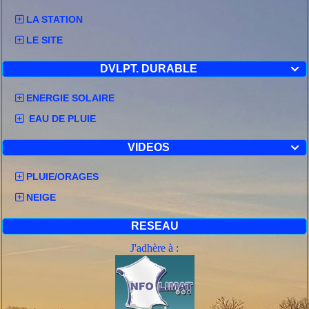
LA STATION
LE SITE
DVLPT. DURABLE

ENERGIE SOLAIRE
EAU DE PLUIE
VIDEOS

PLUIE/ORAGES
NEIGE
RESEAU
J'adhère à :