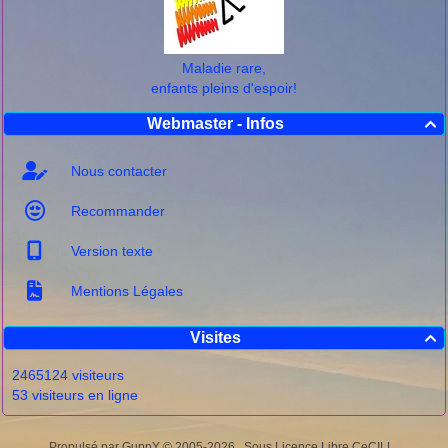
Maladie rare,
enfants pleins d'espoir!
Webmaster - Infos

Nous contacter
Recommander
Version texte
Mentions Légales
Visites

2465124 visiteurs
53 visiteurs en ligne
Propulsé par GuppY
© 2005-2026
Sous Licence Libre CeCILL