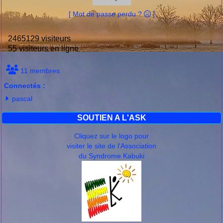
[ Mot de passe perdu ?
]
2465129 visiteurs
55 visiteurs en ligne
11 membres
Connectés :
pascal
SOUTIEN A L'ASK
Cliquez sur le logo pour
visiter le site de l'Association
du Syndrome Kabuki