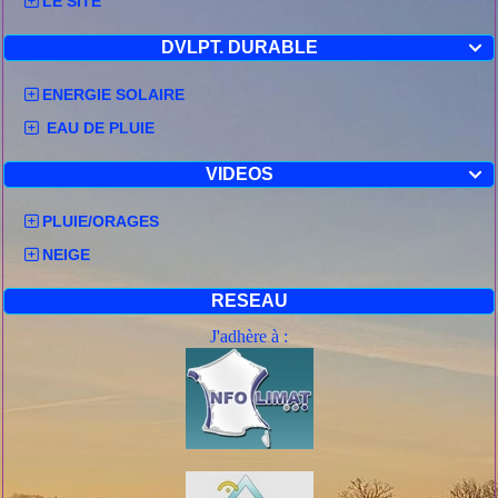
LE SITE
DVLPT. DURABLE

ENERGIE SOLAIRE
EAU DE PLUIE
VIDEOS

PLUIE/ORAGES
NEIGE
RESEAU
J'adhère à :