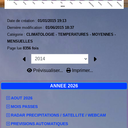
Date de création :
01/01/2015 19:13
Dernière modification :
01/06/2015 18:37
Catégorie :
CLIMATOLOGIE -
TEMPERATURES -
MOYENNES -
MENSUELLES
Page lue
8356 fois
Prévisualiser...
Imprimer...
ANNEE 2026
AOUT 2026
MOIS PASSES
RADAR PRECIPITATIONS / SATELLITE / WEBCAM
PREVISIONS AUTOMATIQUES