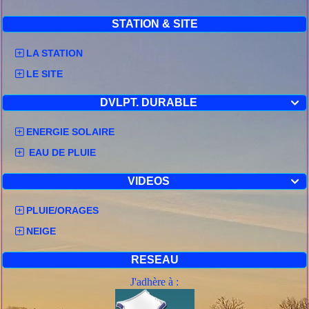
STATION & SITE
LA STATION
LE SITE
DVLPT. DURABLE

ENERGIE SOLAIRE
EAU DE PLUIE
VIDEOS

PLUIE/ORAGES
NEIGE
RESEAU
J'adhère à :