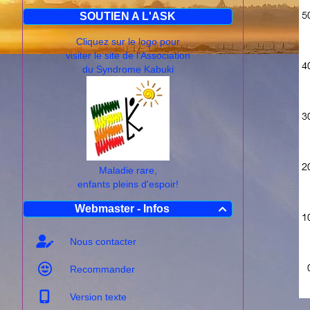
SOUTIEN A L'ASK
Cliquez sur le logo pour
visiter le site de l'Association
du Syndrome Kabuki
Maladie rare,
enfants pleins d'espoir!
Webmaster - Infos

Nous contacter
Recommander
Version texte