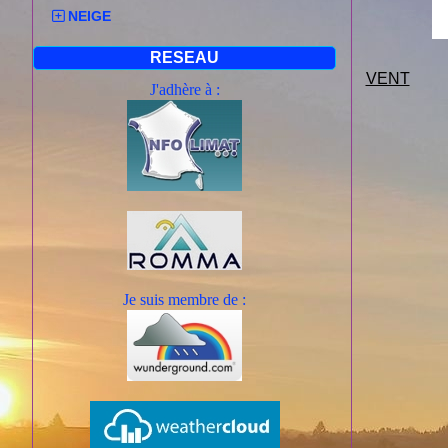
NEIGE
RESEAU
VENT
J'adhère à :
Je suis mem
bre de :