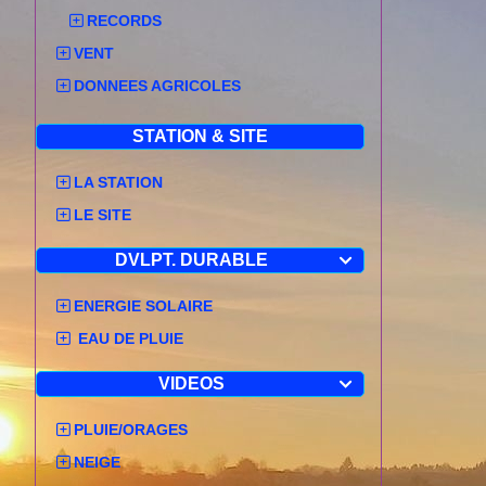
RECORDS
VENT
DONNEES AGRICOLES
STATION & SITE
LA STATION
LE SITE
DVLPT. DURABLE

ENERGIE SOLAIRE
EAU DE PLUIE
VIDEOS

PLUIE/ORAGES
NEIGE