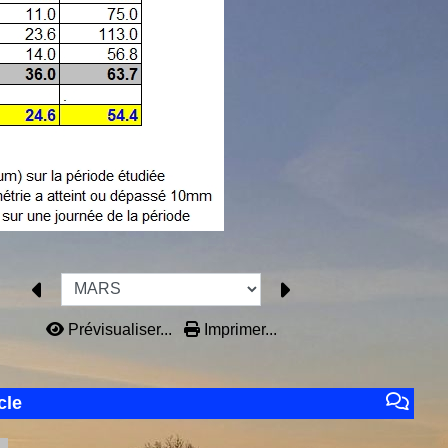
Prévisualiser...
Imprimer...
cle