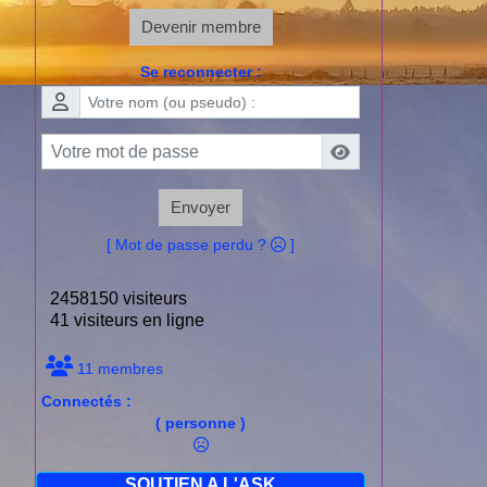
Devenir membre
Se reconnecter :
Envoyer
[ Mot de passe perdu ?
]
2458150 visiteurs
41 visiteurs en ligne
11 membres
Connectés :
( personne )
SOUTIEN A L'ASK