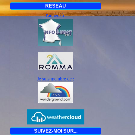
RESEAU
J'adhère à :
Je suis mem
bre de :
SUIVEZ-MOI SUR...