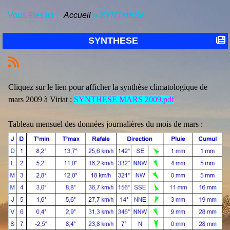
Vous êtes ici :
Accueil
»
SYNTHESE
SYNTHESE
Cliquez sur le lien pour afficher la synthèse climatologique de
mars 2009 à Viriat :
SYNTHESE MARS 2009.pdf
Tableau mensuel des données journalières du mois de mars :