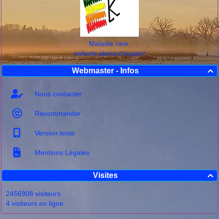
Maladie rare,
enfants pleins d'espoir!
Webmaster - Infos

Nous contacter
Recommander
Version texte
Mentions Légales
Visites

2456908 visiteurs
4 visiteurs en ligne