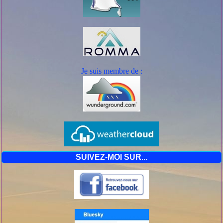
Je suis mem
bre de :
SUIVEZ-MOI SUR...