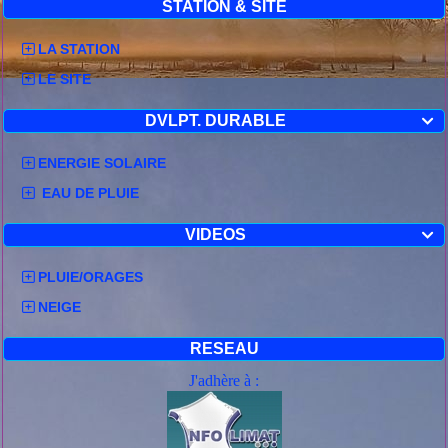
STATION & SITE
LA STATION
LE SITE
DVLPT. DURABLE

ENERGIE SOLAIRE
EAU DE PLUIE
VIDEOS

PLUIE/ORAGES
NEIGE
RESEAU
J'adhère à :