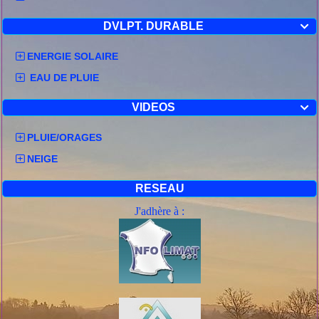
DVLPT. DURABLE

ENERGIE SOLAIRE
EAU DE PLUIE
VIDEOS

PLUIE/ORAGES
NEIGE
RESEAU
J'adhère à :