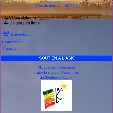
[ Mot de passe perdu ?
]
2463244 visiteurs
44 visiteurs en ligne
11 membres
Connectés :
pascal
SOUTIEN A L'ASK
Cliquez sur le logo pour
visiter le site de l'Association
du Syndrome Kabuki