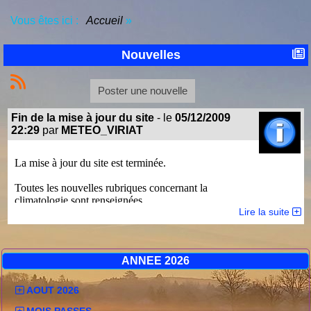
Vous êtes ici :
Accueil
»
Nouvelles
Poster une nouvelle
Fin de la mise à jour du site
- le
05/12/2009
22:29
par
METEO_VIRIAT
La mise à jour du site est terminée.
Toutes les nouvelles rubriques concernant la
climatologie sont renseignées.
Lire la suite
Vous y trouverez notamment l'analyse décadaire de
chaque mois depuis 2002 tant au niveau des
températures que de la pluviométrie.
ANNEE 2026
Ces nouvelles rubriques seront tenues à jour
mensuellement.
AOUT 2026
MOIS PASSES