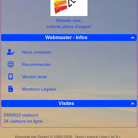
Maladie rare,
enfants pleins d'espoir!
Webmaster - Infos

Nous contacter
Recommander
Version texte
Mentions Légales
Visites

2460513 visiteurs
34 visiteurs en ligne
Propulsé par GuppY
© 2005-2026
Sous Licence Libre CeCILL