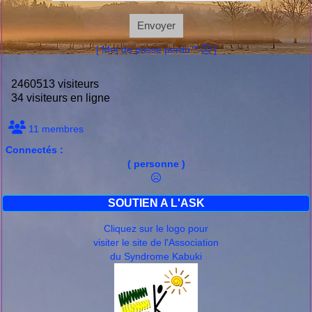
Envoyer
[ Mot de passe perdu ?
]
2460513 visiteurs
34 visiteurs en ligne
11 membres
Connectés :
( personne )
SOUTIEN A L'ASK
Cliquez sur le logo pour
visiter le site de l'Association
du Syndrome Kabuki