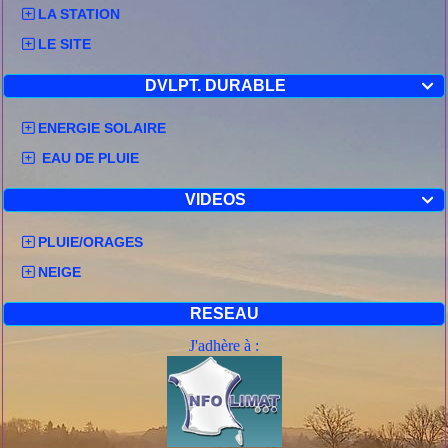
LA STATION
LE SITE
DVLPT. DURABLE

ENERGIE SOLAIRE
EAU DE PLUIE
VIDEOS

PLUIE/ORAGES
NEIGE
RESEAU
J'adhère à :