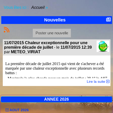
Vous êtes ici :
Accueil
»
Nouvelles
Poster une nouvelle
11/07/2015 Chaleur exceptionnelle pour une
première décade de juillet
- le
11/07/2015 12:39
par
METEO_VIRIAT
La première décade de juillet 2015 qui vient de s'achever a été
marquée par une chaleur exceptionnelle avec plusieurs records
battus :
- Maximale la plus chaude pour un mois de juillet : 38.1° le 4/07
Lire la suite
- Minimale la plus chaude pour un mois de juillet : 25.4° le 4/07
Avec une température moyenne de 26.9° pour une normale de
20.3° sur les 13 dernières années, c'est non seulement la
première décade de juillet la plus chaude mais également la
ANNEE 2026
décade la plus chaude pour le mois complet.
Tous mois confondus, c'est la seconde plus chaude derrière la
AOUT 2026
ère
1
décade d'Août 2003 et ses 28.6°.