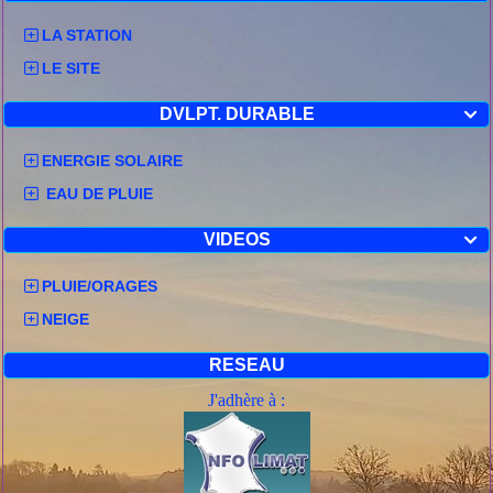
LA STATION
LE SITE
DVLPT. DURABLE

ENERGIE SOLAIRE
EAU DE PLUIE
VIDEOS

PLUIE/ORAGES
NEIGE
RESEAU
J'adhère à :