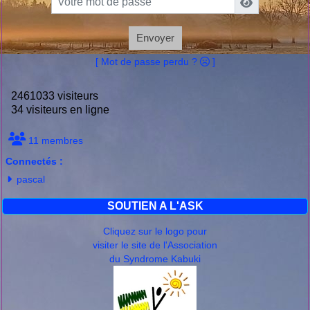
Envoyer
[ Mot de passe perdu ?
]
2461033 visiteurs
34 visiteurs en ligne
11 membres
Connectés :
pascal
SOUTIEN A L'ASK
Cliquez sur le logo pour
visiter le site de l'Association
du Syndrome Kabuki