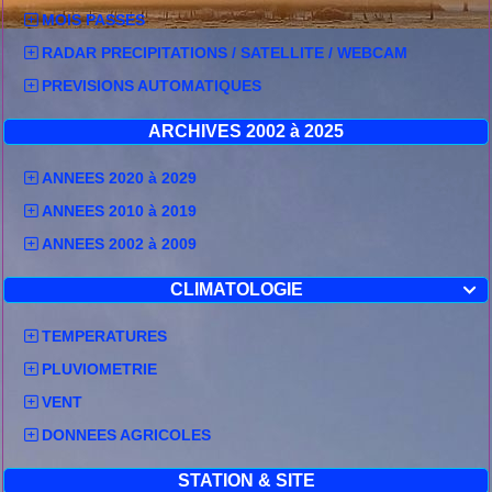
Détail de la première décade :
MOIS PASSES
RADAR PRECIPITATIONS / SATELLITE / WEBCAM
PREVISIONS AUTOMATIQUES
ARCHIVES 2002 à 2025
ANNEES 2020 à 2029
ANNEES 2010 à 2019
ANNEES 2002 à 2009
CLIMATOLOGIE

TEMPERATURES
PLUVIOMETRIE
Retrouvez le tableau complet en rubrique
Climatologie/Températures/Décadaires :
Lien direct
VENT
DONNEES AGRICOLES
STATION & SITE